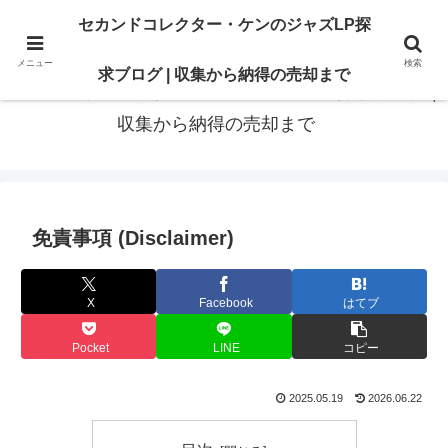
最高の“一枚”は、いつも知識の先にある。オリジナル盤も、賢いセカンド盤
セカンドコレクター・ケンのジャズLP探
も。後悔のないレコードライフに寄り添います
メニュー
検索
求ブログ | 収集から納得の売却まで
セカンドコレクター・ケンのジャズLP探求ブログ |
収集から納得の売却まで
免責事項 (Disclaimer)
X
Facebook
はてブ
Pocket
LINE
コピー
2025.05.19
2026.06.22