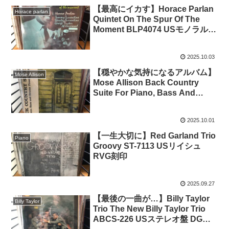
【最高にイカす】Horace Parlan
Horace parlan
Quintet On The Spur Of The
Moment BLP4074 USモノラル
No DG盤 RVGあり
2025.10.03
【穏やかな気持になるアルバム】
Mose Allison
Mose Allison Back Country
Suite For Piano, Bass And
Drums PRLP7091 1958年USモ
ノラル RVGセカンド
2025.10.01
【一生大切に】Red Garland Trio
Piano
Groovy ST-7113 USリイシュ
RVG刻印
2025.09.27
【最後の一曲が…】Billy Taylor
Billy Taylor
Trio The New Billy Taylor Trio
ABCS-226 USステレオ盤 DGな