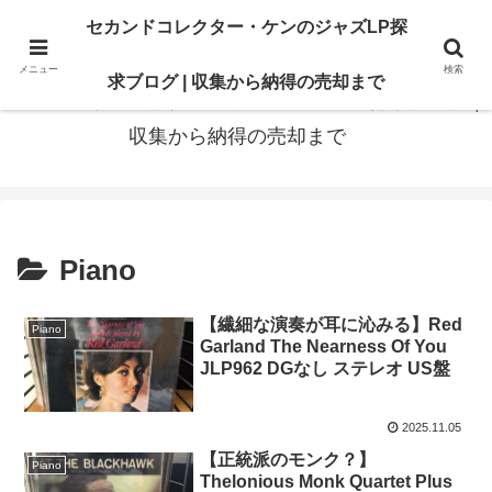
最高の“一枚”は、いつも知識の先にある。オリジナル盤も、賢いセカンド盤
セカンドコレクター・ケンのジャズLP探
も。後悔のないレコードライフに寄り添います
メニュー
検索
求ブログ | 収集から納得の売却まで
セカンドコレクター・ケンのジャズLP探求ブログ |
収集から納得の売却まで
Piano
【繊細な演奏が耳に沁みる】Red
Piano
Garland The Nearness Of You
JLP962 DGなし ステレオ US盤
2025.11.05
【正統派のモンク？】
Piano
Thelonious Monk Quartet Plus