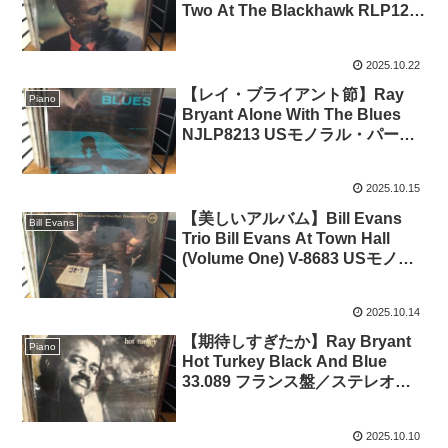
Two At The Blackhawk RLP12-
323 USモノラル 青小 オリジナル
2025.10.22
【レイ・ブライアント節】Ray
Piano
Bryant Alone With The Blues
NJLP8213 USモノラル・パープ
ルDGラベル オリジナル
2025.10.15
【美しいアルバム】Bill Evans
Bill Evans
Trio Bill Evans At Town Hall
(Volume One) V-8683 USモノラ
ル黄ラベル・プロモ
2025.10.14
【期待しすぎたか】Ray Bryant
Piano
Hot Turkey Black And Blue
33.089 フランス盤／ステレオオ
リジナル
2025.10.10