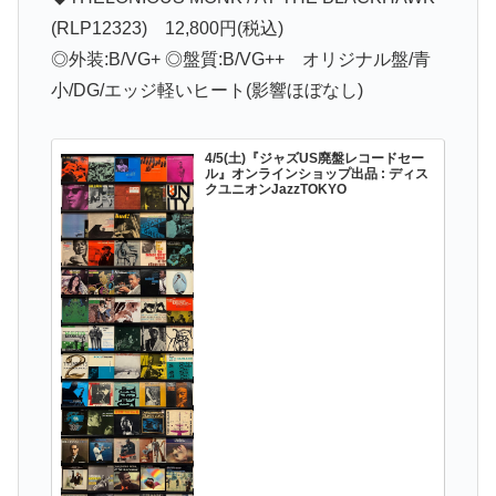
(RLP12323) 12,800円(税込)
◎外装:B/VG+ ◎盤質:B/VG++ オリジナル盤/青
小/DG/エッジ軽いヒート(影響ほぼなし)
4/5(土)『ジャズUS廃盤レコードセー
ル』オンラインショップ出品 : ディス
クユニオンJazzTOKYO