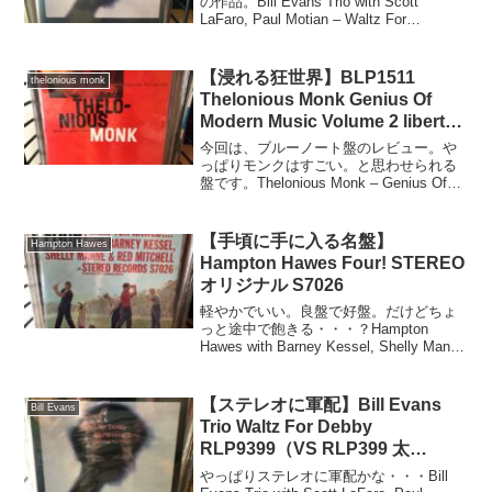
の作品。Bill Evans Trio with Scott
LaFaro, Paul Motian – Waltz For
Debby（Riverside RLP 399, 1962年USモ
ノラル Na...
【浸れる狂世界】BLP1511
thelonious monk
Thelonious Monk Genius Of
Modern Music Volume 2 liberty
手書きRVG
今回は、ブルーノート盤のレビュー。や
っぱりモンクはすごい。と思わせられる
盤です。Thelonious Monk – Genius Of
Modern Music Volume 2 (Liberty盤) レー
ベル: Blue Note – B...
【手頃に手に入る名盤】
Hampton Hawes
Hampton Hawes Four! STEREO
オリジナル S7026
軽やかでいい。良盤で好盤。だけどちょ
っと途中で飽きる・・・？Hampton
Hawes with Barney Kessel, Shelly Manne
& Red Mitchell – Four!（Contemporary
Records...
【ステレオに軍配】Bill Evans
Bill Evans
Trio Waltz For Debby
RLP9399（VS RLP399 太
DG×2・細DG×2）
やっぱりステレオに軍配かな・・・Bill