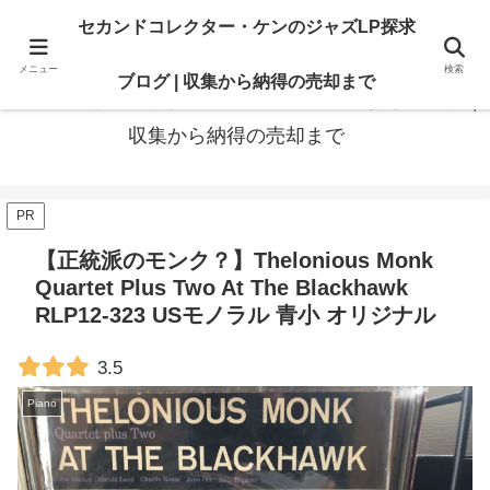
最高の“一枚”は、いつも知識の先にある。オリジナル盤も、賢いセカンド盤
セカンドコレクター・ケンのジャズLP探求
も。後悔のないレコードライフに寄り添います
メニュー
検索
ブログ | 収集から納得の売却まで
セカンドコレクター・ケンのジャズLP探求ブログ |
収集から納得の売却まで
PR
【正統派のモンク？】Thelonious Monk
Quartet Plus Two At The Blackhawk
RLP12-323 USモノラル 青小 オリジナル
3.5
Piano