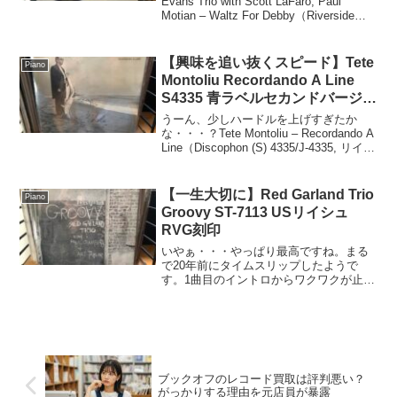
Evans Trio with Scott LaFaro, Paul
Motian – Waltz For Debby（Riverside
RLP 9399, 1962年USステレオ初回盤）盤
仕様・...
【興味を追い抜くスピード】Tete
Piano
Montoliu Recordando A Line
S4335 青ラベルセカンドバージョ
ン
うーん、少しハードルを上げすぎたか
な・・・？Tete Montoliu – Recordando A
Line（Discophon (S) 4335/J-4335, リイシ
ュー・青ラベル・スペイン）盤仕様・特
徴 リリース年：1972年（本盤...
【一生大切に】Red Garland Trio
Piano
Groovy ST-7113 USリイシュ
RVG刻印
いやぁ・・・やっぱり最高ですね。まる
で20年前にタイムスリップしたようで
す。1曲目のイントロからワクワクが止ま
らない。The Red Garland Trio –
Groovy（Status Records – ST-7113, ミッ
ド60...
ブックオフのレコード買取は評判悪い？
がっかりする理由を元店員が暴露