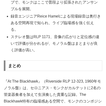
ブで、モンクはここで普段より拡張されたアンサン
ブルを展開。
録音エンジニアReice Hamelによる現場録音は奥行き
ある空間再現で知られ、ライブ臨場感を強く伝え
る。
ステレオ盤はRLP 1171、音像の広がりと定位感の違
いで評価が分かれるが、モノラル盤はまとまりが良
く評価が高い。
まとめ
『At The Blackhawk』（Riverside RLP 12-323, 1960年モ
ノラル盤）は、セロニアス・モンクがカルテットに2名の
管楽器奏者を加えて生演奏した貴重な記録。The
Blackhawk特有の臨場感ある空間で、モンクのコンポジシ