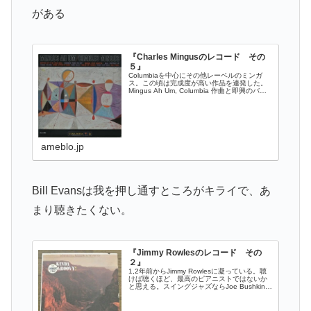
がある
『Charles Mingusのレコード その
５』
Columbiaを中心にその他レーベルのミンガ
ス。この頃は完成度が高い作品を連発した。
Mingus Ah Um, Columbia 作曲と即興のバラ
ンスが半々…
ameblo.jp
Bill Evansは我を押し通すところがキライで、あ
まり聴きたくない。
『Jimmy Rowlesのレコード その
２』
1,2年前からJimmy Rowlesに凝っている。聴
けば聴くほど、最高のピアニストではないか
と思える。スイングジャズならJoe Bushkin、
モダンジャズ…