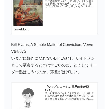
ベースは音でしょう、やっぱり。美しい音を
出す技術、それを追求してもらいたい。硬
く“ブン”と鳴っていると嬉しくなる。天才・
Scott LaFaroを聴く Sc…
ameblo.jp
Bill Evans, A Simple Matter of Conviction, Verve
V6-8675
いまだに好きになれないBill Evans。サイドメン
として演奏するときはすごいのに、どうしてリー
ダー盤はこうなのか、落差がはげしい。
『ジャズレコードの世界は奥が深
い！』
テレビ東京の『なんでも鑑定団』に出演して
いる中島誠之助さんの本を読んでいたら、考
えさせられる面白いくだりがあった。氏の論
旨を要約すると、『骨董品は愛好家を魅了…