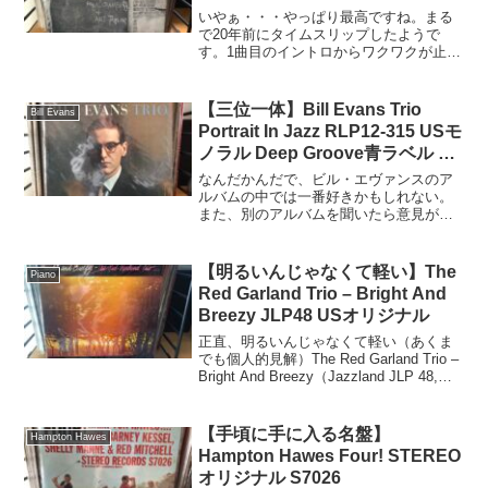
いやぁ・・・やっぱり最高ですね。まる
で20年前にタイムスリップしたようで
す。1曲目のイントロからワクワクが止ま
らない。The Red Garland Trio –
Groovy（Status Records – ST-7113, ミッ
ド60...
【三位一体】Bill Evans Trio
Bill Evans
Portrait In Jazz RLP12-315 USモ
ノラル Deep Groove青ラベル オ
リジナル
なんだかんだで、ビル・エヴァンスのア
ルバムの中では一番好きかもしれない。
また、別のアルバムを聞いたら意見が変
わるかもしれないけれど。Bill Evans Trio
– Portrait In Jazz（Riverside RLP 12-
31...
【明るいんじゃなくて軽い】The
Piano
Red Garland Trio – Bright And
Breezy JLP48 USオリジナル
正直、明るいんじゃなくて軽い（あくま
でも個人的見解）The Red Garland Trio –
Bright And Breezy（Jazzland JLP 48,
1961年USモノラル盤）盤仕様・特徴 リ
リース年：1961年（録音：1...
【手頃に手に入る名盤】
Hampton Hawes
Hampton Hawes Four! STEREO
オリジナル S7026