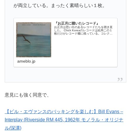
が両立している。まったく素晴らしい１枚。
『お正月に聴いたレコード』
お正月は思い出のあるレコードたちを聴き直
した。 Chick Koreaのレコードは結局この１
枚だけがレコード棚に残っている。コレクタ
ー目線ではジャケット背にタ…
ameblo.jp
意見にも強く同意で、
【ビル・エヴァンスのバッキングを楽しむ】Bill Evans –
Interplay (Riverside RM 445, 1962年 モノラル・オリジナ
ル/深溝)