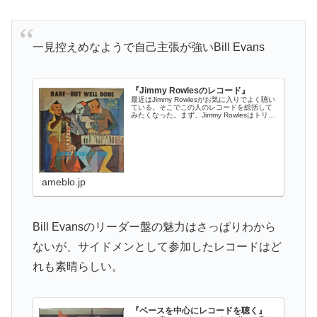
一見控えめなようで自己主張が強いBill Evans
『Jimmy Rowlesのレコード』
最近はJimmy Rowlesがお気に入りでよく聴い
ている。そこでこの人のレコードを総括して
みたくなった。まず、Jimmy Rowlesはトリオ
かデュオが良い…
ameblo.jp
Bill Evansのリーダー盤の魅力はさっぱりわから
ないが、サイドメンとして参加したレコードはど
れも素晴らしい。
『ベースを中心にレコードを聴く』