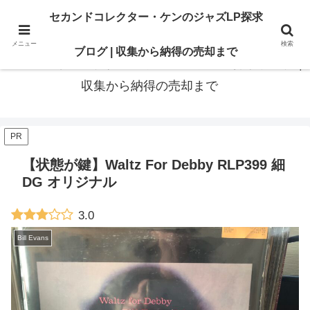
最高の“一枚”は、いつも知識の先にある。オリジナル盤も、賢いセカンド盤
セカンドコレクター・ケンのジャズLP探求
も。後悔のないレコードライフに寄り添います
メニュー
検索
ブログ | 収集から納得の売却まで
セカンドコレクター・ケンのジャズLP探求ブログ |
収集から納得の売却まで
PR
【状態が鍵】Waltz For Debby RLP399 細
DG オリジナル
3.0
Bill Evans