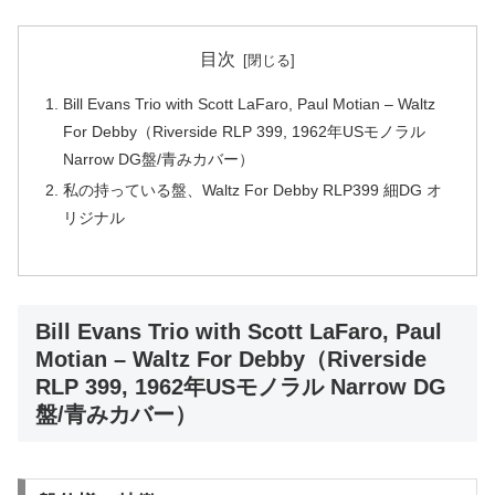
目次
Bill Evans Trio with Scott LaFaro, Paul Motian – Waltz
For Debby（Riverside RLP 399, 1962年USモノラル
Narrow DG盤/青みカバー）
私の持っている盤、Waltz For Debby RLP399 細DG オ
リジナル
Bill Evans Trio with Scott LaFaro, Paul
Motian – Waltz For Debby（Riverside
RLP 399, 1962年USモノラル Narrow DG
盤/青みカバー）