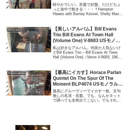
軽やかでいい。良盤で好盤。だけどちょ
っと途中で飽きる・・・？Hampton
Hawes with Barney Kessel, Shelly Manne
& Red Mitchell – Four!（Contemporary
Records...
【美しいアルバム】Bill Evans
Bill Evans
Trio Bill Evans At Town Hall
(Volume One) V-8683 USモノラ
ル黄ラベル・プロモ
私は好きなアルバム。何故か人気ないけ
どBill Evans Trio – Bill Evans At Town
Hall (Volume One)（Verve V-8683, 1967
年USモノラル黄ラベル・プロモ／ゲート
フォールド）盤仕様...
【最高にイカす】Horace Parlan
Horace parlan
Quintet On The Spur Of The
Moment BLP4074 USモノラル
No DG盤 RVGあり
最高にグルーヴィーでイカす一枚。文句
無しの名演・名盤。でも、なんかネット
で調べても全然出てこない。でもそれが
また良かったり。Horace Parlan Quintet –
On The Spur Of The Moment（Blue
Not...