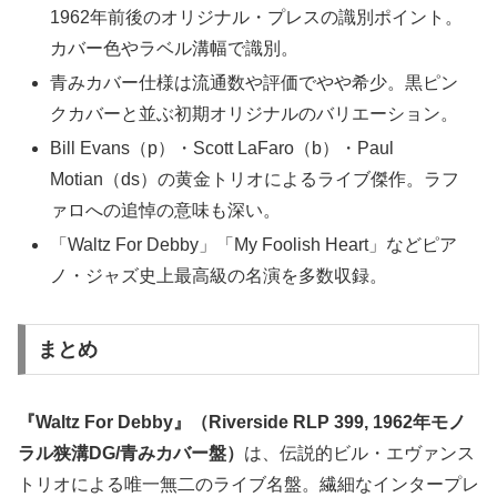
1962年前後のオリジナル・プレスの識別ポイント。
カバー色やラベル溝幅で識別。
青みカバー仕様は流通数や評価でやや希少。黒ピン
クカバーと並ぶ初期オリジナルのバリエーション。
Bill Evans（p）・Scott LaFaro（b）・Paul
Motian（ds）の黄金トリオによるライブ傑作。ラフ
ァロへの追悼の意味も深い。
「Waltz For Debby」「My Foolish Heart」などピア
ノ・ジャズ史上最高級の名演を多数収録。
まとめ
『Waltz For Debby』（Riverside RLP 399, 1962年モノ
ラル狭溝DG/青みカバー盤）
は、伝説的ビル・エヴァンス
トリオによる唯一無二のライブ名盤。繊細なインタープレ