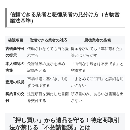
信頼できる業者と悪徳業者の見分け方（古物営
業法基準）
確認項目
信頼できる業者の対応
悪徳業者の兆候
古物商許可
依頼されなくても自ら提
提示を求めても「車に忘れた」
の提示
示する
等とはぐらかす
本人確認の
免許証等の提示を求め、
「面倒な手続きは不要です」と
実施
記録をとる
省略する
市場相場に基づき、1点
「まとめて〇〇円」と詳細を明
査定の根拠
ずつ説明する
かさない
契約書の交
法定項目を満たした書面
領収書のみ、あるいは書面を出
付
を交付する
さない
「押し買い」から遺品を守る！特定商取引
法が禁じる「不招請勧誘」とは