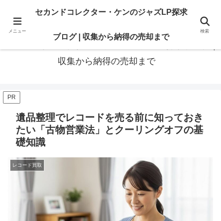
最高の“一枚”は、いつも知識の先にある。オリジナル盤も、賢いセカンド盤
セカンドコレクター・ケンのジャズLP探求
も。後悔のないレコードライフに寄り添います
メニュー
検索
ブログ | 収集から納得の売却まで
セカンドコレクター・ケンのジャズLP探求ブログ |
収集から納得の売却まで
PR
遺品整理でレコードを売る前に知っておき
たい「古物営業法」とクーリングオフの基
礎知識
レコード買取