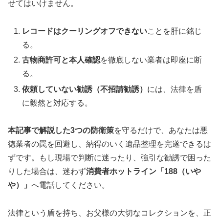
せてはいけません。
レコードはクーリングオフできない
ことを肝に銘じ
る。
古物商許可と本人確認
を徹底しない業者は即座に断
る。
依頼していない勧誘（不招請勧誘）
には、法律を盾
に毅然と対応する。
本記事で解説した3つの防衛策
を守るだけで、あなたは悪
徳業者の罠を回避し、納得のいく遺品整理を完遂できるは
ずです。もし現場で判断に迷ったり、強引な勧誘で困った
りした場合は、迷わず
消費者ホットライン「188（いや
や）」
へ電話してください。
法律という盾を持ち、お父様の大切なコレクションを、正