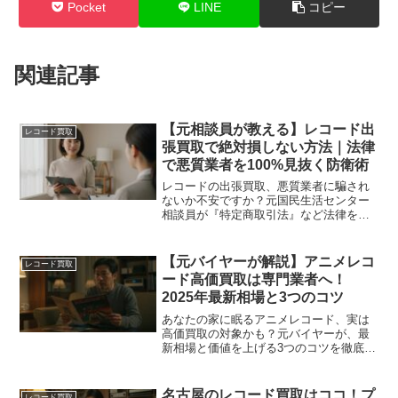
Pocket
LINE
コピー
関連記事
【元相談員が教える】レコード出
レコード買取
張買取で絶対損しない方法｜法律
で悪質業者を100%見抜く防衛術
レコードの出張買取、悪質業者に騙され
ないか不安ですか？元国民生活センター
相談員が『特定商取引法』など法律を武
器に、信頼できる業者を100%見抜く方法
を解説。クーリング・オフの知識で大切
な財産を守りましょう。
【元バイヤーが解説】アニメレコ
レコード買取
ード高価買取は専門業者へ！
2025年最新相場と3つのコツ
あなたの家に眠るアニメレコード、実は
高価買取の対象かも？元バイヤーが、最
新相場と価値を上げる3つのコツを徹底解
説。大切なコレクションを安心して売る
ための知識が満載です。
名古屋のレコード買取はココ！プ
レコード買取