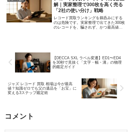
紹介します。
解｜実家整理で300枚を高く売る
「2社の使い分け」戦略
レコード買取ランキングを鵜呑みにする
のは危険です。実家整理で出てきた300枚
のレコードを、騙されず、かつ最高値で
売るための「エコストアレコード」と
「バイセル」の使い分け戦略を、専門家
が徹底解説します。
【DECCA SXL ラベル変遷】ED1〜ED4
を30秒で見抜く「文字・幅・溝」の物理
的鑑定ガイド
ジャズ レコード 買取 相場は今が最高
値？知識ゼロでも父の遺品を「お宝」に
変える3ステップ鑑定術
コメント