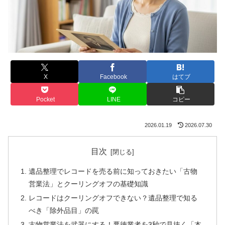
X
Facebook
はてブ
Pocket
LINE
コピー
2026.01.19
2026.07.30
目次
遺品整理でレコードを売る前に知っておきたい「古物
営業法」とクーリングオフの基礎知識
レコードはクーリングオフできない？遺品整理で知る
べき「除外品目」の罠
古物営業法を武器にする！悪徳業者を3秒で見抜く「本