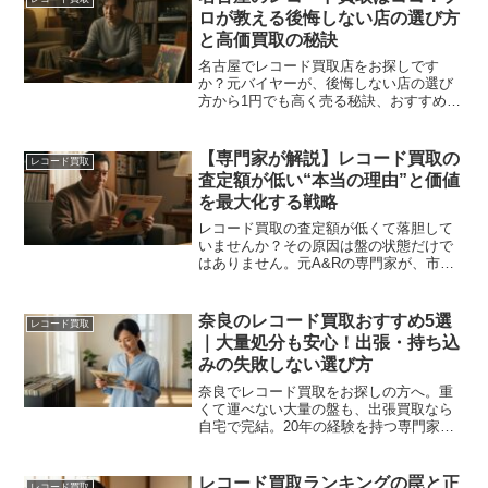
ロが教える後悔しない店の選び方
と高価買取の秘訣
名古屋でレコード買取店をお探しです
か？元バイヤーが、後悔しない店の選び
方から1円でも高く売る秘訣、おすすめサ
ービスまで徹底解説！あなたの大切なレ
コードの価値を最大限に引き出します。
【専門家が解説】レコード買取の
レコード買取
査定額が低い“本当の理由”と価値
を最大化する戦略
レコード買取の査定額が低くて落胆して
いませんか？その原因は盤の状態だけで
はありません。元A&Rの専門家が、市場
構造という“本当の理由”をデータで解説。
あなたのコレクションの真の価値を知
り、納得の売却へ導きます。
奈良のレコード買取おすすめ5選
レコード買取
｜大量処分も安心！出張・持ち込
みの失敗しない選び方
奈良でレコード買取をお探しの方へ。重
くて運べない大量の盤も、出張買取なら
自宅で完結。20年の経験を持つ専門家
が、奈良の駐車場事情や大阪の業者活用
のコツを解説し、TU-FIELDやセタガヤレ
コードなど信頼できるおすすめ店を厳選
レコード買取ランキングの罠と正
レコード買取