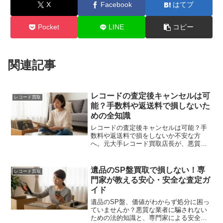
X
Facebook
はてブ
Pocket
LINE
コピー
関連記事
レコードの査定後キャンセルは可
レコード買取
能？手数料や返送料で損しないた
めの全知識
レコードの査定後キャンセルは可能？手
数料や返送料で損をしないか不安な方
へ。元大手レコード買取店長が、悪質業
者に騙されないための絶対条件『返送料
無料』の重要性を徹底解説。大切なレコ
ードを安心して手放すための知識が身に
遺品のSP盤買取で損しない！専
レコード買取
つきます。
門家が教える安心・安全な査定ガ
イド
遺品のSP盤、価値がわからず処分に困っ
ていませんか？悪質な業者に騙されない
ための法的知識と、専門家による安全な