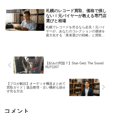
ブックオフはNG？出張買取なら無料引き
取りも可能。アセテート盤など高値がつ
く例外も見逃さずにチェック！
札幌のレコード買取、価格で損し
レコード買取
ない！元バイヤーが教える専門店
選びと相場
札幌でレコードを売るなら必見！元バイ
ヤーが、あなたのコレクションの価値を
最大化する「業者選びの戦略」と買取相
場を徹底解説。後悔しないための準備か
ら、法的リスクまでプロの視点でアドバ
イスします。
【好みの問題？】Stan Getz The Sound
RLP2207
【プロが解説】オーディオ機器まとめて
買取ガイド｜遺品整理・古い機材も損せ
ず売る方法
コメント