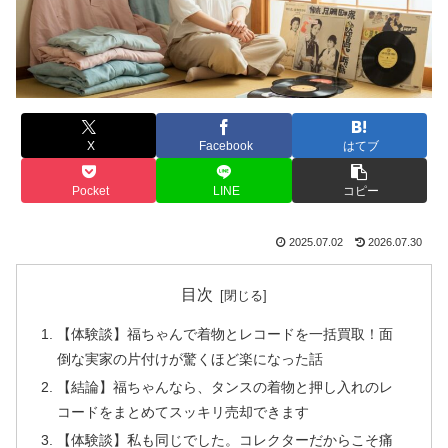
X
Facebook
はてブ
Pocket
LINE
コピー
2025.07.02
2026.07.30
目次
【体験談】福ちゃんで着物とレコードを一括買取！面
倒な実家の片付けが驚くほど楽になった話
【結論】福ちゃんなら、タンスの着物と押し入れのレ
コードをまとめてスッキリ売却できます
【体験談】私も同じでした。コレクターだからこそ痛