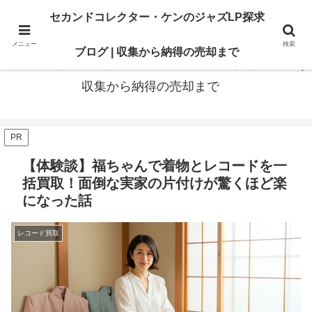
最高の“一枚”は、いつも知識の先にある。オリジナル盤も、賢いセカンド盤
セカンドコレクター・ケンのジャズLP探求
も。後悔のないレコードライフに寄り添います
メニュー
検索
ブログ | 収集から納得の売却まで
セカンドコレクター・ケンのジャズLP探求ブログ |
収集から納得の売却まで
PR
【体験談】福ちゃんで着物とレコードを一
括買取！面倒な実家の片付けが驚くほど楽
になった話
レコード買取