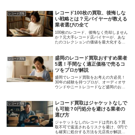
買取査定のコツを解説。大切なレコード
を安心して手放すためのガイドです。
レコード100枚の買取、後悔しな
レコード買取
い戦略とは？元バイヤーが教える
業者選びの全て
100枚のレコード、後悔なく売却しません
か？元大手レコード店バイヤーが、あな
たのコレクションの価値を最大化する戦
略を伝授。「専門店」と「総合買取」の
選び方から、「キャンセル料の罠」ま
で、失敗しないための全知識を解説しま
盛岡のレコード買取おすすめ業者
レコード買取
す。
5選！手間なく適正価格で売るコ
ツをプロが解説
盛岡でレコード買取をお考えの方必見！
30年の経験を持つプロが、オーディオサ
ウンドやニートレコードなど盛岡のおす
すめ業者5選を厳選。手間なく、適正価格
で、安心して大切なコレクションを手放
すための選び方や高価買取のコツを分か
レコード買取はジャケットなしで
レコード買取
りやすく解説します。
も可能？0円処分を避ける業者の
選び方
ジャケットなしのレコードは売れる？買
取不可で返送されるリスクを避け、0円で
も確実に処分する方法を元店長が解説。