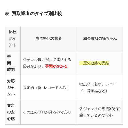
表: 買取業者のタイプ別比較
比較
ポイ
専門特化の業者
総合買取の福ちゃん
ント
手
ジャンル毎に探して連絡する
間・
一度の連絡で完結
必要があり、
手間がかかる
時間
対応
幅広い（着物、レコー
ジャ
限定的（例: レコードのみ）
ド、骨董品など）
ンル
査定
各ジャンルの専門家が在
の安
その道のプロが見るので安心
籍しているので安心
心感