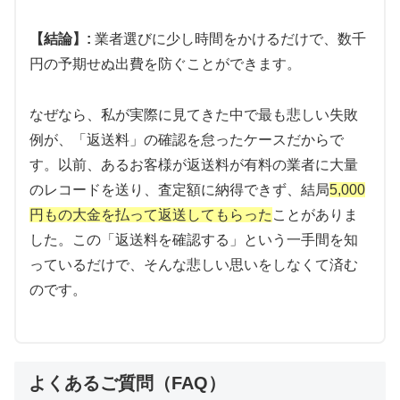
💎 バイセル：業界TOPクラス4,300万点の買
【結論】:
業者選びに少し時間をかけるだけで、数千
取実績
円の予期せぬ出費を防ぐことができます。
なぜなら、私が実際に見てきた中で最も悲しい失敗
🏅
東証上場企業の
安心経営
例が、「返送料」の確認を怠ったケースだからで
👨‍💼
レコード専門知識豊富な
経験豊富な査定士
🔄
ジャケット破損・音質劣化品も
査定対象
す。以前、あるお客様が返送料が有料の業者に大量
📞
契約後8日間
のクーリングオフ保証
のレコードを送り、査定額に納得できず、結局
5,000
円もの大金を払って返送してもらった
ことがありま
幅広いジャンルのレコードを査定対象とし、状態の
した。この「返送料を確認する」という一手間を知
悪いものでも価値を見極めて査定。プライバシーマ
っているだけで、そんな悲しい思いをしなくて済む
ーク取得で個人情報保護も徹底。
のです。
バイセルで査定詳細を確認
よくあるご質問（FAQ）