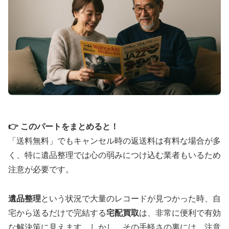
📱
マイページで
リアルタイム
進捗確認
📦
宅配キット
最大10個
まで無料提供
どんなジャンル・状態のレコードでも査定対象。古
いレコードや汚れたレコードも丁寧に査定し、大量
買取にも対応いたします。
BeeRecordsで査定を開始
👉 このパートをまとめると！
「送料無料」でもキャンセル時の返送料は有料な場合が多
く、特に遺品整理では心の弱みにつけ込む業者もいるため
⚖️ JUSTY：石川県発の信頼コンサルティング
注意が必要です。
🏢
石川県金沢市
泉2丁目
本社
遺品整理
という状況で大量のレコードが見つかった時、自
🎸
レアアイテム・限定盤を
高額査定
宅から送るだけで完結する
宅配買取
は、非常に便利で有効
📞
TEL
076-213-5334
で直接相談
な解決策に見えます。しかし、その手軽さの裏には、注意