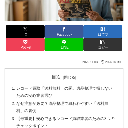
X
Facebook
はてブ
Pocket
LINE
コピー
2025.11.03
2026.07.30
目次
レコード買取「送料無料」の罠。遺品整理で損しない
ための安心業者選び
なぜ注意が必要？遺品整理で狙われやすい「送料無
料」の裏側
【最重要】安心できるレコード買取業者のための3つの
チェックポイント