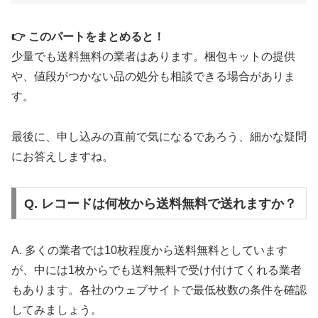
🎧 エコストアレコード：渋谷発の専門店30
👉 このパートをまとめると！
年
少量でも送料無料の業者はあります。梱包キットの提供
や、値段がつかない品の処分も相談できる場合がありま
🏪
渋谷駅徒歩
5分
・専用駐車場完備
す。
🌍
グローバルセラーアワード受賞の
世界基準
📦
梱包キット
完全無料
・キャンセル返送料も0
最後に、申し込みの直前で気になるであろう、細かな疑問
円
にお答えしますね。
⚡
スピード査定
で数日以内振込み可能
累計1,700万枚の買取実績を誇る日本最大級のレコ
Q. レコードは何枚から送料無料で送れますか？
ード専門店。独自の商品データベースで適正価格を
実現し、宅配・出張・店頭すべて対応。
A. 多くの業者では10枚程度から送料無料としています
が、中には1枚からでも送料無料で受け付けてくれる業者
エコストアレコードで査定開始
もあります。各社のウェブサイトで最低枚数の条件を確認
してみましょう。