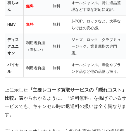
福ちゃ
オールジャンル。特に遺品整
無料
無料
ん
理など丁寧な対応に定評。
J-POP、ロックなど。大手な
HMV
無料
無料
らではの安心感。
ディス
ジャズ、ロック、クラブミュ
利用者負担
クユニ
無料
ージック。業界屈指の専門
（着払い）
オン
店。
バイセ
オールジャンル。着物やブラ
利用者負担
無料
ル
ンド品など他の品物も扱う。
上に示した
『主要レコード買取サービスの「隠れコスト」
比較』表
からわかるように、「送料無料」を掲げているサ
ービスでも、キャンセル時の返送料の扱いは全く異なりま
す。