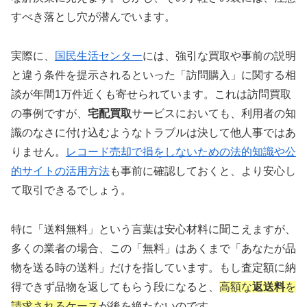
🎵
邦楽ロック・オルタナ系を
専門強化中
すべき落とし穴が潜んでいます。
橋本宜則代表による質の高いコンサルティング型買
取。レアな邦楽ロックやインディーズ盤に強く、他
実際に、
国民生活センター
には、強引な買取や事前の説明
店で断られた希少盤も適正評価。
と違う条件を提示されるといった「訪問購入」に関する相
談が年間1万件近くも寄せられています。これは訪問買取
JUSTYで詳細を確認
の事例ですが、
宅配買取
サービスにおいても、利用者の知
識のなさに付け込むようなトラブルは決して他人事ではあ
りません。
レコード売却で損をしないための法的知識や公
的サイトの活用方法
も事前に確認しておくと、より安心し
て取引できるでしょう。
特に「送料無料」という言葉は安心材料に聞こえますが、
多くの業者の場合、この「無料」はあくまで「あなたが品
物を送る時の送料」だけを指しています。もし査定額に納
得できず品物を返してもらう段になると、
高額な
返送料
を
請求されるケース
が後を絶たないのです。