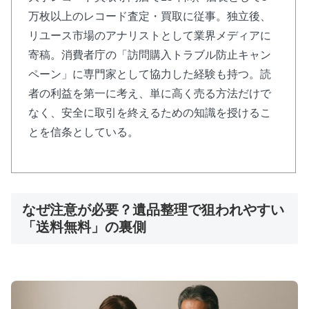
円
万枚以上のレコード査定・買取に従事。独立後、
⚡
スピード査定
で数日以内振込み可能
リユース市場のアナリストとして業界メディアに
累計1,700万枚の買取実績を誇る日本最大級のレコ
寄稿。消費者庁の「訪問購入トラブル防止キャン
ード専門店。独自の商品データベースで適正価格を
ペーン」に専門家として協力した経験も持つ。読
実現し、宅配・出張・店頭すべて対応。
者の利益を第一に考え、単に高く売る方法だけで
なく、安全に取引を終えるための知識を授けるこ
エコストアレコードで査定開始
とを信条としている。
なぜ注意が必要？遺品整理で狙われやすい
🐝 BeeRecords：利用者350万人突破の安心
「送料無料」の裏側
感
📊
グループ全体
350万人
の利用実績
📋
1点ごと
の査定額を明細で開示