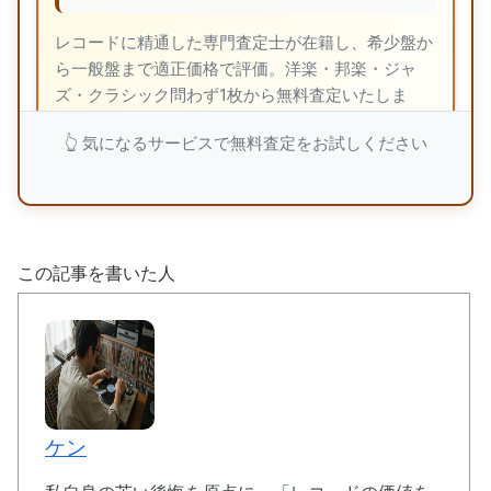
レコードに精通した専門査定士が在籍し、希少盤か
ら一般盤まで適正価格で評価。洋楽・邦楽・ジャ
ズ・クラシック問わず1枚から無料査定いたしま
す。
👆 気になるサービスで無料査定をお試しください
福ちゃんで無料査定を依頼
この記事を書いた人
💎 バイセル：業界TOPクラス4,300万点の買
取実績
🏅
東証上場企業の
安心経営
ケン
👨‍💼
レコード専門知識豊富な
経験豊富な査定士
🔄
ジャケット破損・音質劣化品も
査定対象