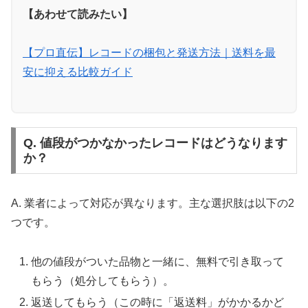
【あわせて読みたい】
⚖️ JUSTY：石川県発の信頼コンサルティング
【プロ直伝】レコードの梱包と発送方法｜送料を最
安に抑える比較ガイド
🏢
石川県金沢市
泉2丁目
本社
🎸
レアアイテム・限定盤を
高額査定
📞
TEL
076-213-5334
で直接相談
🎵
邦楽ロック・オルタナ系を
専門強化中
Q. 値段がつかなかったレコードはどうなります
か？
橋本宜則代表による質の高いコンサルティング型買
取。レアな邦楽ロックやインディーズ盤に強く、他
A. 業者によって対応が異なります。主な選択肢は以下の2
店で断られた希少盤も適正評価。
つです。
JUSTYで詳細を確認
他の値段がついた品物と一緒に、無料で引き取って
もらう（処分してもらう）。
返送してもらう（この時に「返送料」がかかるかど