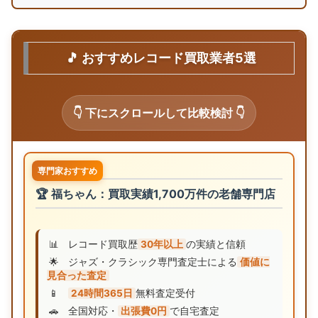
🎵 おすすめレコード買取業者5選
👇 下にスクロールして比較検討 👇
専門家おすすめ
🏆 福ちゃん：買取実績1,700万件の老舗専門店
📊
レコード買取歴
30年以上
の実績と信頼
🌟
ジャズ・クラシック専門査定士による
価値に
見合った査定
📱
24時間365日
無料査定受付
🚗
全国対応・
出張費0円
で自宅査定