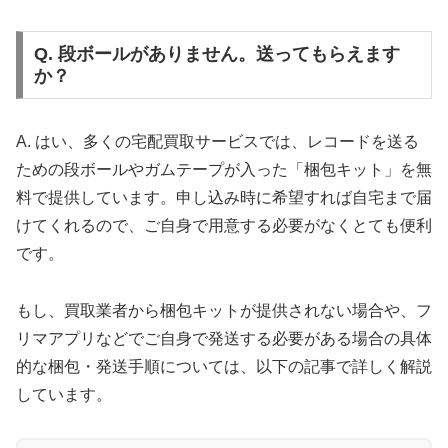
Q. 段ボールがありません。送ってもらえます
🐝 BeeRecords：利用者350万人突破の安心
か？
感
A. はい、多くの宅配買取サービスでは、レコードを送る
📊
グループ全体
350万人
の利用実績
ための段ボールやガムテープが入った「梱包キット」を無
📋
1点ごと
の査定額を明細で開示
料で提供しています。申し込み時に希望すれば自宅まで届
📱
マイページで
リアルタイム
進捗確認
📦
宅配キット
最大10個
まで無料提供
けてくれるので、ご自身で用意する必要がなくとても便利
です。
どんなジャンル・状態のレコードでも査定対象。古
いレコードや汚れたレコードも丁寧に査定し、大量
もし、買取業者から梱包キットが提供されない場合や、フ
買取にも対応いたします。
リマアプリなどでご自身で発送する必要がある場合の具体
的な梱包・発送手順については、以下の記事で詳しく解説
BeeRecordsで査定を開始
しています。