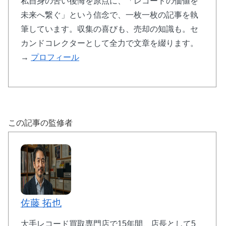
私自身の苦い後悔を原点に、「レコードの価値を
📞
契約後8日間
のクーリングオフ保証
未来へ繋ぐ」という信念で、一枚一枚の記事を執
筆しています。収集の喜びも、売却の知識も。セ
幅広いジャンルのレコードを査定対象とし、状態の
悪いものでも価値を見極めて査定。プライバシーマ
カンドコレクターとして全力で文章を綴ります。
ーク取得で個人情報保護も徹底。
→
プロフィール
バイセルで査定詳細を確認
この記事の監修者
🎧 エコストアレコード：渋谷発の専門店30
年
🏪
渋谷駅徒歩
5分
・専用駐車場完備
佐藤 拓也
🌍
グローバルセラーアワード受賞の
世界基準
📦
梱包キット
完全無料
・キャンセル返送料も0
大手レコード買取専門店で15年間、店長として5