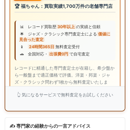
🏆 福ちゃん：買取実績1,700万件の老舗専門店
📊
レコード買取歴
30年以上
の実績と信頼
🌟
ジャズ・クラシック専門査定士による
価値に
見合った査定
📱
24時間365日
無料査定受付
🚗
全国対応・
出張費0円
で自宅査定
レコードに精通した専門査定士が在籍し、希少盤か
ら一般盤まで適正価格で評価。洋楽・邦楽・ジャ
ズ・クラシック問わず1枚から無料査定いたしま
す。
👆 気になるサービスで無料査定をお試しください
福ちゃんで無料査定を依頼
✍️ 専門家の経験からの一言アドバイス