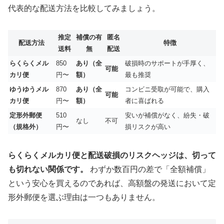
代表的な配送方法を比較してみましょう。
推定
補償の有
匿名
配送方法
特徴
送料
無
配送
らくらくメル
850
あり（全
破損時のサポートが手厚く、
可能
カリ便
円〜
額）
最も推奨
ゆうゆうメル
870
あり（全
コンビニ受取が可能で、購入
可能
カリ便
円〜
額）
者に喜ばれる
定形外郵便
510
安いが補償がなく、紛失・破
なし
不可
（規格外）
円〜
損リスクが高い
らくらくメルカリ便と配送破損のリスクヘッジは、切って
も切れない関係です。
わずか数百円の差で「全額補償」
という安心を買えるのであれば、高額盤の発送において定
形外郵便を選ぶ理由は一つもありません。