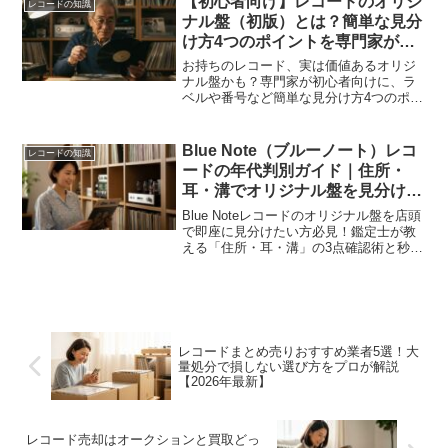
【初心者向け】レコードのオリジ
レコードの知識
ナル盤（初版）とは？簡単な見分
け方4つのポイントを専門家が解
説
お持ちのレコード、実は価値あるオリジ
ナル盤かも？専門家が初心者向けに、ラ
ベルや番号など簡単な見分け方4つのポイ
ントを解説。鑑定の楽しさを知り、コレ
クションの本当の価値を発見しましょ
う。
Blue Note（ブルーノート）レコ
レコードの知識
ードの年代判別ガイド｜住所・
耳・溝でオリジナル盤を見分ける
方法
Blue Noteレコードのオリジナル盤を店頭
で即座に見分けたい方必見！鑑定士が教
える「住所・耳・溝」の3点確認術と秒速
判定チャートで、1966年以降の再発盤を
掴むリスクを回避。納得の1枚を手に入れ
るための完全ガイドです。
レコードまとめ売りおすすめ業者5選！大
量処分で損しない選び方をプロが解説
【2026年最新】
レコード売却はオークションと買取どっ