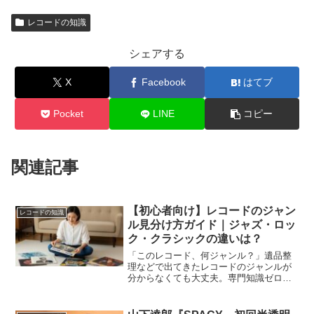
レコードの知識
シェアする
X
Facebook
はてブ
Pocket
LINE
コピー
関連記事
【初心者向け】レコードのジャン
レコードの知識
ル見分け方ガイド｜ジャズ・ロッ
ク・クラシックの違いは？
「このレコード、何ジャンル？」遺品整
理などで出てきたレコードのジャンルが
分からなくても大丈夫。専門知識ゼロで
OK。ジャケットデザインやアーティスト
名から、ジャズ・ロック・クラシックを
簡単に見分けるコツをプロが優しく解説