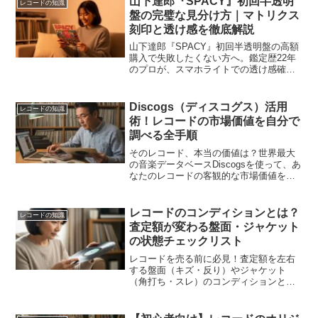
山下達郎『SPACY』初回半透明
レコードの知識
します。
盤の完璧な見分け方｜マトリクス
刻印と透け感を徹底解説
山下達郎『SPACY』初回半透明盤の高額
購入で失敗したくない方へ。鑑定歴22年
のプロが、スマホライトでの透け感確認
やマトリクス1-1-1の読み方など、店頭で
3分でできる見分け方を徹底解説。本物を
確信して手に入れるための完全ガイド。
Discogs（ディスコグス）活用
レコードの知識
術！レコードの市場価値を自分で
調べる全手順
そのレコード、本当の価値は？世界最大
の音楽データベースDiscogsを使って、あ
なたのレコードの客観的な市場価値を自
分で調べる方法を全手順解説。査定前に
知識で武装し、後悔しないレコード売却
を実現しましょう。
レコードのコンディションとは？
レコードの知識
査定額が変わる盤面・ジャケット
の状態チェックリスト
レコードを売る前に必見！査定額を左右
する盤面（キズ・反り）やジャケット
（角打ち・スレ）のコンディションと
は？初心者でもできる簡単なチェックリ
ストで解説。