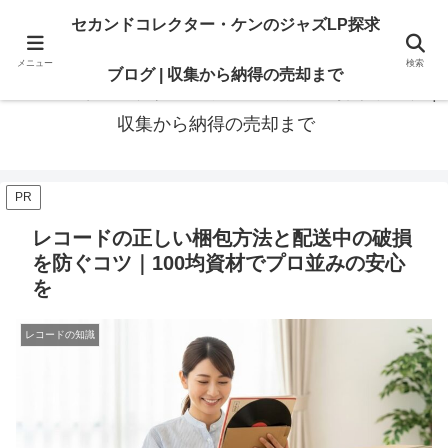
最高の“一枚”は、いつも知識の先にある。オリジナル盤も、賢いセカンド盤
セカンドコレクター・ケンのジャズLP探求
も。後悔のないレコードライフに寄り添います
メニュー
検索
ブログ | 収集から納得の売却まで
セカンドコレクター・ケンのジャズLP探求ブログ |
収集から納得の売却まで
PR
レコードの正しい梱包方法と配送中の破損
を防ぐコツ｜100均資材でプロ並みの安心
を
レコードの知識