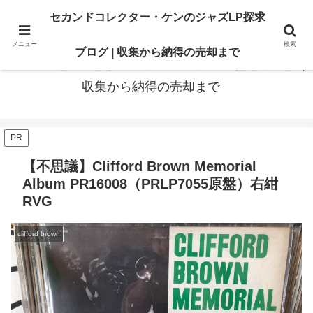
最高の“一枚”は、いつも知識の先にある。オリジナル盤も、賢いセカンド盤
セカンドコレクター・ケンのジャズLP探求
も。後悔のないレコードライフに寄り添います
メニュー
検索
ブログ | 収集から納得の売却まで
セカンドコレクター・ケンのジャズLP探求ブログ |
収集から納得の売却まで
PR
【不思議】Clifford Brown Memorial
Album PR16008（PRLP7055原盤）右紺
RVG
clifford brown