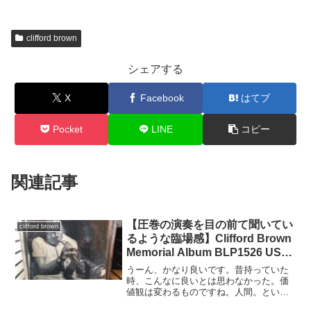
clifford brown
シェアする
X
Facebook
はてブ
Pocket
LINE
コピー
関連記事
【圧巻の演奏を目の前て聞いてい
clifford brown
るような臨場感】Clifford Brown
Memorial Album BLP1526 USモ
ノラル Liberty RVG
うーん、かなり良いです。昔持っていた
時、こんなに良いとは思わなかった。価
値観は変わるものですね。人間。という
ことはもう一つのメモリアルアルバムの