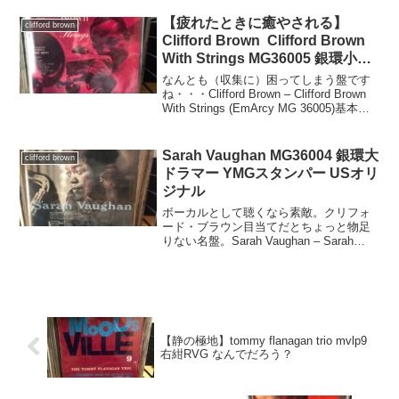
価値がわかる日もいつか来るのか
な・・・でもこのブルーノートは圧巻の
【疲れたときに癒やされる】
clifford brown
音が魅力であって、これはプレス...
Clifford Brown Clifford Brown
With Strings MG36005 銀環小ド
ラマー/DG/片YMG
なんとも（収集に）困ってしまう盤です
ね・・・Clifford Brown – Clifford Brown
With Strings (EmArcy MG 36005)基本情
報 アーティスト: Clifford Brown アルバム
タイトル...
Sarah Vaughan MG36004 銀環大
clifford brown
ドラマー YMGスタンパー USオリ
ジナル
ボーカルとして聴くなら素敵。クリフォ
ード・ブラウン目当てだとちょっと物足
りない名盤。Sarah Vaughan – Sarah
Vaughan（EmArcy MG-36004, 1955年US
オリジナル・モノラル盤）盤仕様・特徴
リリース年...
【静の極地】tommy flanagan trio mvlp9
右紺RVG なんでだろう？