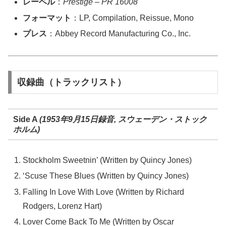
レーベル
：
Prestige – PR 16008
フォーマット
：LP, Compilation, Reissue, Mono
プレス
：Abbey Record Manufacturing Co., Inc.
収録曲（トラックリスト）
Side A
(1953年9月15日録音, スウェーデン・ストック
ホルム)
Stockholm Sweetnin’ (Written by Quincy Jones)
‘Scuse These Blues (Written by Quincy Jones)
Falling In Love With Love (Written by Richard
Rodgers, Lorenz Hart)
Lover Come Back To Me (Written by Oscar