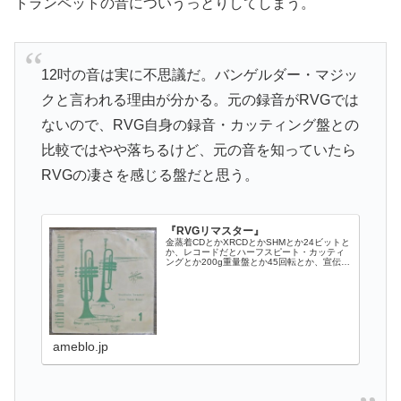
トランペットの音についうっとりしてしまう。
12吋の音は実に不思議だ。バンゲルダー・マジッ
クと言われる理由が分かる。元の録音がRVGでは
ないので、RVG自身の録音・カッティング盤との
比較ではやや落ちるけど、元の音を知っていたら
RVGの凄さを感じる盤だと思う。
『RVGリマスター』
金蒸着CDとかXRCDとかSHMとか24ビットと
か、レコードだとハーフスピート・カッティ
ングとか200g重量盤とか45回転とか、宣伝に
乗せられて、いままで何百…
ameblo.jp