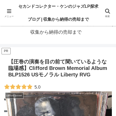
最高の“一枚”は、いつも知識の先にある。オリジナル盤も、賢いセカンド盤
セカンドコレクター・ケンのジャズLP探求
も。後悔のないレコードライフに寄り添います
メニュー
検索
ブログ | 収集から納得の売却まで
セカンドコレクター・ケンのジャズLP探求ブログ |
収集から納得の売却まで
PR
【圧巻の演奏を目の前て聞いているような
臨場感】Clifford Brown Memorial Album
BLP1526 USモノラル Liberty RVG
5.0
clifford brown