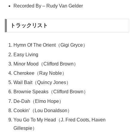
Recorded By – Rudy Van Gelder
トラックリスト
Hymn Of The Orient（Gigi Gryce）
Easy Living
Minor Mood（Clifford Brown）
Cherokee（Ray Noble）
Wail Bait（Quincy Jones）
Brownie Speaks（Clifford Brown）
De-Dah（Elmo Hope）
Cookin’（Lou Donaldson）
You Go To My Head（J. Fred Coots, Haven
Gillespie）