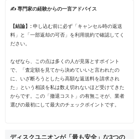
📱
マイページで
リアルタイム
進捗確認
📦
宅配キット
最大10個
まで無料提供
✍️ 専門家の経験からの一言アドバイス
どんなジャンル・状態のレコードでも査定対象。古
【結論】:
申し込む前に必ず「キャンセル時の返送
いレコードや汚れたレコードも丁寧に査定し、大量
料」と「一部返却の可否」を利用規約で確認してく
買取にも対応いたします。
ださい。
BeeRecordsで査定を開始
なぜなら、この点は多くの人が見落とすポイント
で、「査定額を見てから決めていいと言われたの
に、いざ断ろうとしたら高額な返送料を請求され
た」という相談を私は数え切れないほど受けてきた
⚖️ JUSTY：石川県発の信頼コンサルティング
からです。この「撤退コスト」の有無こそが、業者
選びの最初にして最大のチェックポイントです。
🏢
石川県金沢市
泉2丁目
本社
🎸
レアアイテム・限定盤を
高額査定
📞
TEL
076-213-5334
で直接相談
ディスクユニオンが「最も安全」な3つの