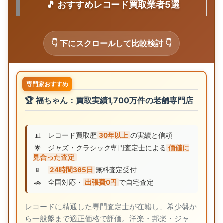
🎵 おすすめレコード買取業者5選
👇 下にスクロールして比較検討 👇
専門家おすすめ
🏆 福ちゃん：買取実績1,700万件の老舗専門店
📊
レコード買取歴
30年以上
の実績と信頼
🌟
ジャズ・クラシック専門査定士による
価値に
見合った査定
📱
24時間365日
無料査定受付
🚗
全国対応・
出張費0円
で自宅査定
レコードに精通した専門査定士が在籍し、希少盤か
ら一般盤まで適正価格で評価。洋楽・邦楽・ジャ