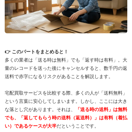
📞
契約後8日間
のクーリングオフ保証
幅広いジャンルのレコードを査定対象とし、状態の
悪いものでも価値を見極めて査定。プライバシーマ
ーク取得で個人情報保護も徹底。
バイセルで査定詳細を確認
👉 このパートをまとめると！
多くの業者は「送る時は無料」でも「返す時は有料」。大
量のレコードを送った後にキャンセルすると、数千円の返
送料で赤字になるリスクがあることを解説します。
🎧 エコストアレコード：渋谷発の専門店30
年
宅配買取サービスを比較する際、多くの人が「送料無料」
という言葉に安心してしまいます。しかし、ここには大き
な落とし穴があります。それは、
「送る時の送料」は無料
🏪
渋谷駅徒歩
5分
・専用駐車場完備
でも、「返してもらう時の送料（返送料）」は有料（着払
🌍
グローバルセラーアワード受賞の
世界基準
い）であるケースが大半
だということです。
📦
梱包キット
完全無料
・キャンセル返送料も0