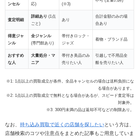
不可 (全量のみ)
取。レアな邦楽ロックやインディーズ盤に強く、他
ンセル
応)
(※3)
店で断られた希少盤も適正評価。
詳細あり
(1点
合計金額のみの場
査定明細
あり
ごと)
合あり
JUSTYで詳細を確認
得意ジャ
全ジャンル
帯付きロック・
着物・ブランド品
ンル
(専門館あり)
ジャズ
おすすめ
大量処分・マ
帯付き美品のみ
引越しで不用品全
な人
ニア
売りたい人
般を売りたい人
※1: 1点以上の買取成立が条件。全品キャンセルの場合は送料負担にな
る場合があります。
※2: 1点以上の買取成立で無料となる場合があるが、スピード査定等は
対象外。
※3: 300円未満の品は返却不可などの制限あり。
なお、
持ち込み買取で近くの店舗を探したい
という方は、
店舗検索のコツや注意点をまとめた記事もご用意していま