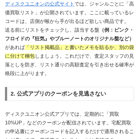
累計1,700万枚の買取実績を誇る日本最大級のレコ
ディスクユニオンの公式サイト
では、ジャンルごとに「高
ード専門店。独自の商品データベースで適正価格を
価買取リスト」が公開されています。ここに載っているレ
実現し、宅配・出張・店頭すべて対応。
コードは、店側が喉から手が出るほど欲しい商品です。
送る前にリストをチェックし、該当する盤
（例：ピンク・
エコストアレコードで査定開始
フロイドの『狂気』やブルーノートのオリジナル盤など）
があれば
「リスト掲載品」と書いたメモを貼るか、別の袋
に分けて梱包
しましょう。これだけで、査定スタッフの見
落としを防ぎ、リスト通りの高額査定を引き出せる確率が
格段に上がります。
🐝 BeeRecords：利用者350万人突破の安心
感
2. 公式アプリのクーポンを見逃さない
📊
グループ全体
350万人
の利用実績
📋
1点ごと
の査定額を明細で開示
ディスクユニオン公式アプリでは、定期的に「買取
📱
マイページで
リアルタイム
進捗確認
10%UP」などのクーポンが配信されています。宅配買取
📦
宅配キット
最大10個
まで無料提供
の申込書にクーポンコードを記入するだけで適用されるこ