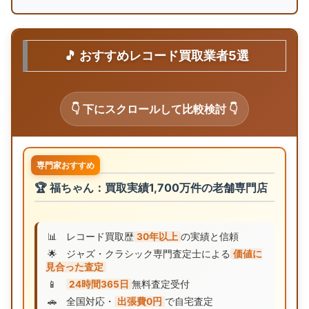
🎵 おすすめレコード買取業者5選
👇 下にスクロールして比較検討 👇
専門家おすすめ
🏆 福ちゃん：買取実績1,700万件の老舗専門店
📊
レコード買取歴
30年以上
の実績と信頼
🌟
ジャズ・クラシック専門査定士による
価値に
見合った査定
📱
24時間365日
無料査定受付
🚗
全国対応・
出張費0円
で自宅査定