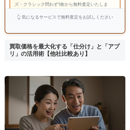
ズ・クラシック問わず1枚から無料査定いたしま
す。
👆 気になるサービスで無料査定をお試しください
福ちゃんで無料査定を依頼
買取価格を最大化する「仕分け」と「アプ
リ」の活用術【他社比較あり】
💎 バイセル：業界TOPクラス4,300万点の買
取実績
🏅
東証上場企業の
安心経営
👨‍💼
レコード専門知識豊富な
経験豊富な査定士
🔄
ジャケット破損・音質劣化品も
査定対象
📞
契約後8日間
のクーリングオフ保証
幅広いジャンルのレコードを査定対象とし、状態の