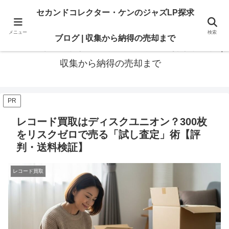
最高の“一枚”は、いつも知識の先にある。オリジナル盤も、賢いセカンド盤
セカンドコレクター・ケンのジャズLP探求
も。後悔のないレコードライフに寄り添います
メニュー
検索
ブログ | 収集から納得の売却まで
セカンドコレクター・ケンのジャズLP探求ブログ |
収集から納得の売却まで
PR
レコード買取はディスクユニオン？300枚
をリスクゼロで売る「試し査定」術【評
判・送料検証】
レコード買取