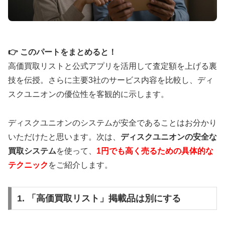
悪いものでも価値を見極めて査定。プライバシーマ
ーク取得で個人情報保護も徹底。
バイセルで査定詳細を確認
👉 このパートをまとめると！
高価買取リストと公式アプリを活用して査定額を上げる裏
技を伝授。さらに主要3社のサービス内容を比較し、ディ
スクユニオンの優位性を客観的に示します。
🎧 エコストアレコード：渋谷発の専門店30
年
ディスクユニオンのシステムが安全であることはお分かり
いただけたと思います。次は、
ディスクユニオンの安全な
買取システム
を使って、
1円でも高く売るための具体的な
🏪
渋谷駅徒歩
5分
・専用駐車場完備
テクニック
をご紹介します。
🌍
グローバルセラーアワード受賞の
世界基準
📦
梱包キット
完全無料
・キャンセル返送料も0
円
1. 「高価買取リスト」掲載品は別にする
⚡
スピード査定
で数日以内振込み可能