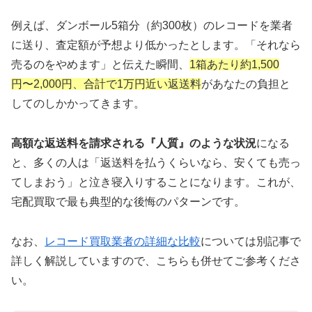
円
⚡
スピード査定
で数日以内振込み可能
例えば、ダンボール5箱分（約300枚）のレコードを業者
に送り、査定額が予想より低かったとします。「それなら
累計1,700万枚の買取実績を誇る日本最大級のレコ
売るのをやめます」と伝えた瞬間、
1箱あたり約1,500
ード専門店。独自の商品データベースで適正価格を
円〜2,000円、合計で1万円近い返送料
があなたの負担と
実現し、宅配・出張・店頭すべて対応。
してのしかかってきます。
エコストアレコードで査定開始
高額な返送料を請求される『人質』のような状況
になる
と、多くの人は「返送料を払うくらいなら、安くても売っ
てしまおう」と泣き寝入りすることになります。これが、
宅配買取で最も典型的な後悔のパターンです。
🐝 BeeRecords：利用者350万人突破の安心
感
なお、
レコード買取業者の詳細な比較
については別記事で
詳しく解説していますので、こちらも併せてご参考くださ
📊
グループ全体
350万人
の利用実績
い。
📋
1点ごと
の査定額を明細で開示