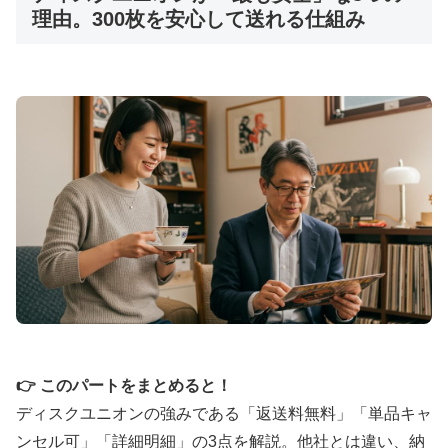
🎵
邦楽ロック・オルタナ系を
専門強化中
理由。300枚を安心して送れる仕組み
橋本宜則代表による質の高いコンサルティング型買
取。レアな邦楽ロックやインディーズ盤に強く、他
店で断られた希少盤も適正評価。
JUSTYで詳細を確認
👉 このパートをまとめると！
ディスクユニオンの強みである「返送料無料」「単品キャ
ンセル可」「詳細明細」の3点を解説。他社とは違い、納