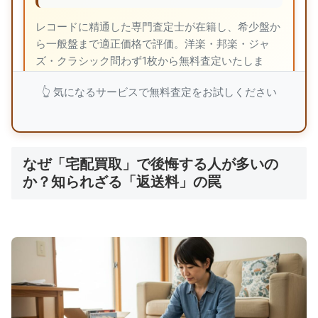
レコードに精通した専門査定士が在籍し、希少盤か
ら一般盤まで適正価格で評価。洋楽・邦楽・ジャ
ズ・クラシック問わず1枚から無料査定いたしま
す。
👆 気になるサービスで無料査定をお試しください
福ちゃんで無料査定を依頼
なぜ「宅配買取」で後悔する人が多いの
か？知られざる「返送料」の罠
💎 バイセル：業界TOPクラス4,300万点の買
取実績
🏅
東証上場企業の
安心経営
👨‍💼
レコード専門知識豊富な
経験豊富な査定士
🔄
ジャケット破損・音質劣化品も
査定対象