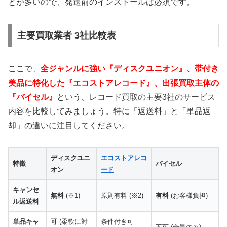
どんなジャンル・状態のレコードでも査定対象。古
とが多いので、発送前のインストールは必須です。
いレコードや汚れたレコードも丁寧に査定し、大量
買取にも対応いたします。
主要買取業者 3社比較表
BeeRecordsで査定を開始
ここで、
全ジャンルに強い『ディスクユニオン』、帯付き
美品に特化した『エコストアレコード』、出張買取主体の
『バイセル』
という、レコード買取の主要3社のサービス
内容を比較してみましょう。特に「返送料」と「単品返
⚖️ JUSTY：石川県発の信頼コンサルティング
却」の違いに注目してください。
🏢
石川県金沢市
泉2丁目
本社
ディスクユニ
エコストアレコ
特徴
バイセル
🎸
レアアイテム・限定盤を
高額査定
オン
ード
📞
TEL
076-213-5334
で直接相談
キャンセ
🎵
邦楽ロック・オルタナ系を
専門強化中
無料
(※1)
原則有料 (※2)
有料
(お客様負担)
ル返送料
橋本宜則代表による質の高いコンサルティング型買
単品キャ
可
(柔軟に対
条件付き可