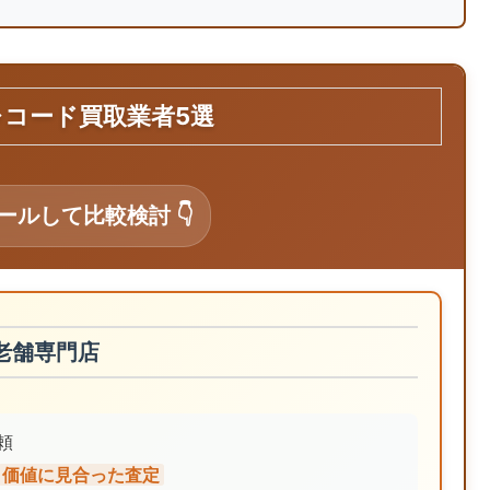
レコード買取業者5選
ロールして比較検討 👇
の老舗専門店
頼
価値に見合った査定