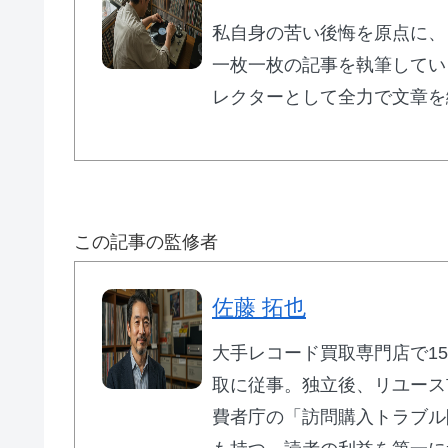
👨‍💼
レコード専門知識豊富な
経験豊富な
私自身の苦い後悔を原点に、
🔄
ジャケット破損・音質劣化品も
査定
一枚一枚の記事を執筆してい
📞
契約後8日間
のクーリングオフ保証
レクターとして全力で文章を
幅広いジャンルのレコードを査定対象とし
イバシーマーク取得で個人情報保護も徹底
バイセル
この記事の監修者
佐藤 拓也
大手レコード買取専門店で1
🎧 エコストアレコード：渋谷発の
取に従事。独立後、リユース
費者庁の「訪問購入トラブル
🏪
渋谷駅徒歩
5分
・専用駐車場完備