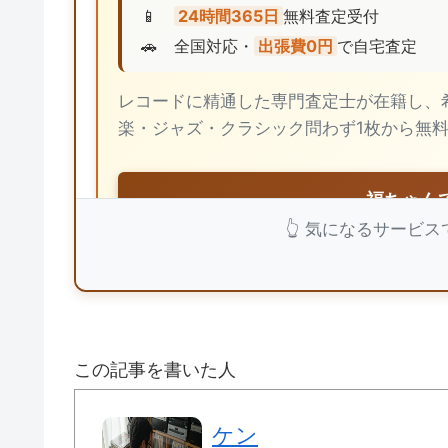
📱
24時間365日
無料査定受付
🚗
全国対応・
出張費0円
で自宅査定
レコードに精通した専門査定士が在籍し、
楽・ジャズ・クラシック問わず1枚から無
福ちゃん
👆 気になるサービ
💎 バイセル：業界TOPクラス4,3
この記事を書いた人
🏅
東証上場企業の
安心経営
ケン